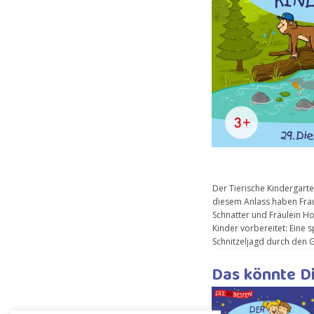
Der Tierische Kindergarte
knifflige Rätsel lösen müsse
diesem Anlass haben Frau
ein großer Schatz auf die 
Schnatter und Fräulein H
besonderer Gast, den si
Kinder vorbereitet: Eine
Schnitzeljagd durch den G
Das könnte Di