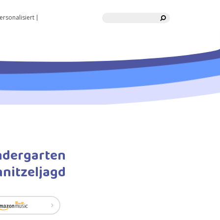
Suche
ersonalisiert
indergarten
hnitzeljagd