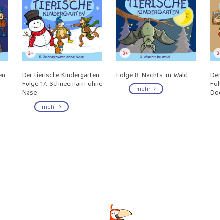
en
Der tierische Kindergarten
Folge 8: Nachts im Wald
Der
Folge 17: Schneemann ohne
Fol
mehr
Nase
Dö
mehr