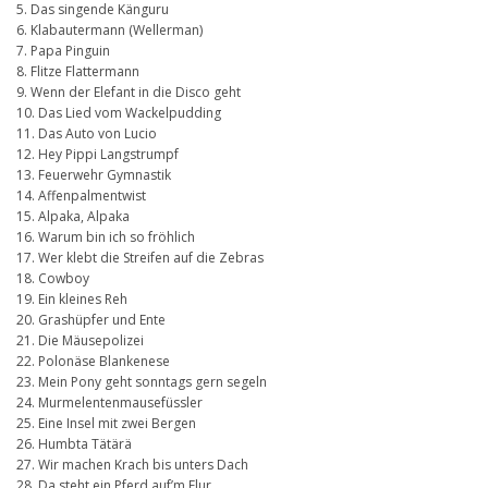
5. Das singende Känguru
6. Klabautermann (Wellerman)
7. Papa Pinguin
8. Flitze Flattermann
9. Wenn der Elefant in die Disco geht
10. Das Lied vom Wackelpudding
11. Das Auto von Lucio
12. Hey Pippi Langstrumpf
13. Feuerwehr Gymnastik
14. Affenpalmentwist
15. Alpaka, Alpaka
16. Warum bin ich so fröhlich
17. Wer klebt die Streifen auf die Zebras
18. Cowboy
19. Ein kleines Reh
20. Grashüpfer und Ente
21. Die Mäusepolizei
22. Polonäse Blankenese
23. Mein Pony geht sonntags gern segeln
24. Murmelentenmausefüssler
25. Eine Insel mit zwei Bergen
26. Humbta Tätärä
27. Wir machen Krach bis unters Dach
28. Da steht ein Pferd auf’m Flur