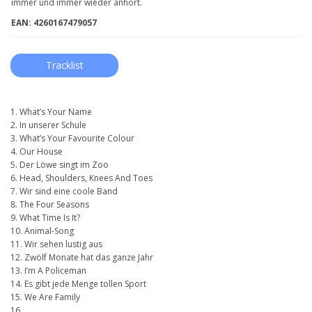
immer und immer wieder anhört.
EAN: 4260167479057
Tracklist
1. What’s Your Name
2. In unserer Schule
3. What’s Your Favourite Colour
4. Our House
5. Der Löwe singt im Zoo
6. Head, Shoulders, Knees And Toes
7. Wir sind eine coole Band
8. The Four Seasons
9. What Time Is It?
10. Animal-Song
11. Wir sehen lustig aus
12. Zwölf Monate hat das ganze Jahr
13. I’m A Policeman
14. Es gibt jede Menge tollen Sport
15. We Are Family
16.