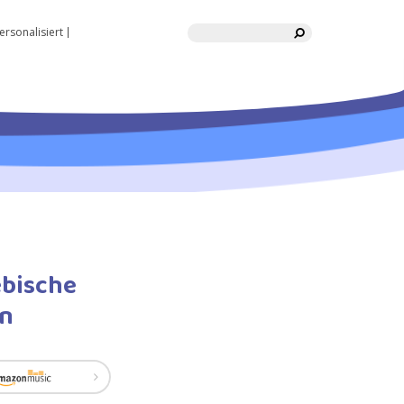
Suche
ersonalisiert
ebische
n