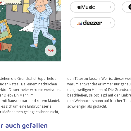
 stehen die Grundschul-Superhelden
ist dieser weihnachtliche Dieb? Und
nden Rätsel. Bei einem nächtlichen
r nur genau einen Gegenstand aus
ektor Dobermeier wird ein wertvolles
rn? Die Grundschul-Superhelden
er Dieb? Ein Mann im
 Einbrecher zu machen. Doch
mit Rauschebart und rotem Mantel.
f frischer Tat zu ertappen, ist
ss es sich um eine Einbruchsserie
schwieriger als gedacht.
er Maßnahmen gelingt es ihnen nicht,
r auch gefallen