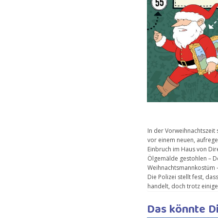
In der Vorweihnachtszeit
den Täter zu fassen. Wer 
vor einem neuen, aufrege
warum entwendet er imme
Einbruch im Haus von Dir
den jeweiligen Häuse
Ölgemälde gestohlen – D
beschließen, selbst Jagd auf den
Weihnachtsmannkostüm – 
den Weihnachtsmann au
Die Polizei stellt fest, da
handelt, doch trotz einig
Das könnte Di