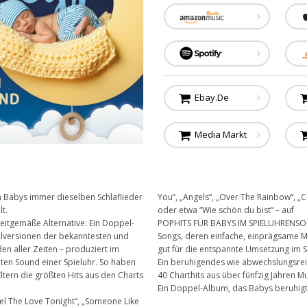
Ebay.de
Media Markt
 Babys immer dieselben Schlaflieder
You”, „Angels“, „Over The Rainbow“, „Ca
t.
oder etwa “Wie schön du bist” – auf
 zeitgemäße Alternative: Ein Doppel-
POPHITS FÜR BABYS IM SPIELUHRENSOU
alversionen der bekanntesten und
Songs, deren einfache, einprägsame 
en aller Zeiten – produziert im
gut für die entspannte Umsetzung im 
hten Sound einer Spieluhr. So haben
Ein beruhigendes wie abwechslungsre
ltern die größten Hits aus den Charts
40 Charthits aus über fünfzig Jahren M
Ein Doppel-Album, das Babys beruhigt 
el The Love Tonight“, „Someone Like