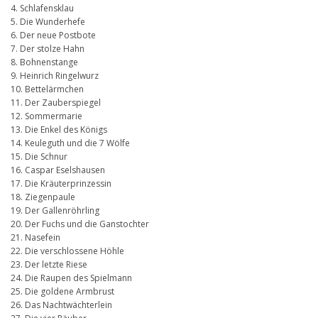
4. Schlafensklau
5. Die Wunderhefe
6. Der neue Postbote
7. Der stolze Hahn
8. Bohnenstange
9. Heinrich Ringelwurz
10. Bettelärmchen
11. Der Zauberspiegel
12. Sommermarie
13. Die Enkel des Königs
14. Keuleguth und die 7 Wölfe
15. Die Schnur
16. Caspar Eselshausen
17. Die Kräuterprinzessin
18. Ziegenpaule
19. Der Gallenröhrling
20. Der Fuchs und die Ganstochter
21. Nasefein
22. Die verschlossene Höhle
23. Der letzte Riese
24. Die Raupen des Spielmann
25. Die goldene Armbrust
26. Das Nachtwächterlein